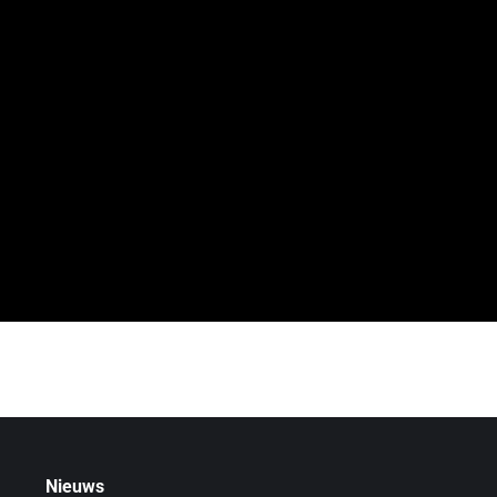
Nieuws