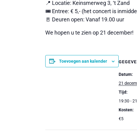
📍 Locatie: Keinsmerweg 3, ‘t Zand
🎟️ Entree: € 5,- (het concert is inmidde
🚪 Deuren open: Vanaf 19.00 uur
We hopen u te zien op 21 december!
Toevoegen aan kalender
GEGEVE
Datum:
21 decem
Tijd:
19:30 - 2
Kosten:
€5