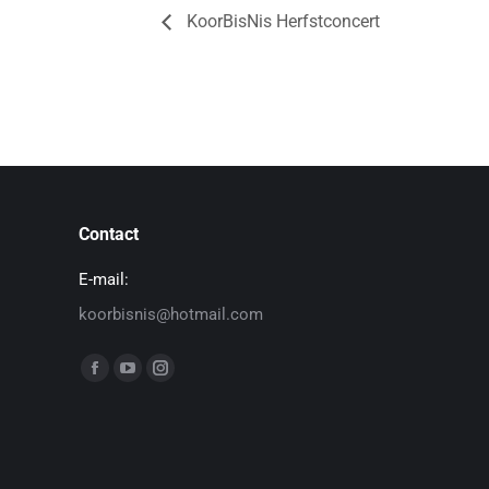
KoorBisNis Herfstconcert
Contact
E-mail:
koorbisnis@hotmail.com
Vind ons op: