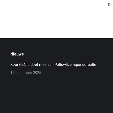
Re
Nieuws
KoorBisNis doet mee aan Poliswijzer-sponsoractie
15 december 2025