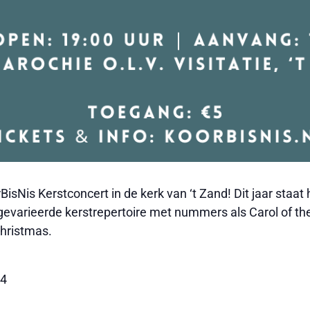
isNis Kerstconcert in de kerk van ‘t Zand! Dit jaar staat 
r gevarieerde kerstrepertoire met nummers als Carol of th
Christmas.
24